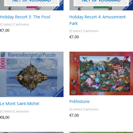
Holiday Resort 3: The Pool
Holiday Resort 4: Amusement
Park
(Comic) Cartoons
€
7,00
(Comic) Cartoons
€
7,00
Préhistorie
Le Mont Saint-Michel
(Comic) Cartoons
(Comic) Cartoons
€
7,00
€
8,00