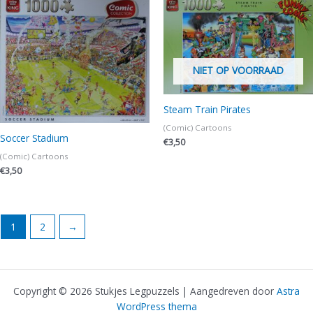
NIET OP VOORRAAD
Steam Train Pirates
(Comic) Cartoons
Soccer Stadium
€
3,50
(Comic) Cartoons
€
3,50
1
2
→
Copyright © 2026 Stukjes Legpuzzels | Aangedreven door
Astra
WordPress thema