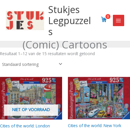
Ga
Stukjes
naar
de
Legpuzzel
0
inhoud
s
(Comic) Cartoons
Resultaat 1–12 van de 15 resultaten wordt getoond
NIET OP VOORRAAD
Cities of the world: New York
Cities of the world: London