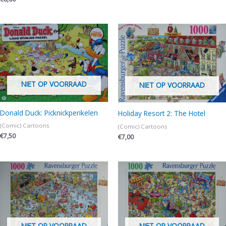
NIET OP VOORRAAD
NIET OP VOORRAAD
Donald Duck: Picknickperikelen
Holiday Resort 2: The Hotel
(Comic) Cartoons
(Comic) Cartoons
€
7,50
€
7,00
NIET OP VOORRAAD
NIET OP VOORRAAD