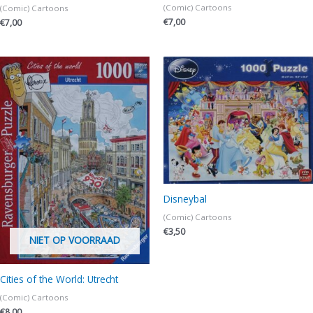
(Comic) Cartoons
(Comic) Cartoons
€
7,00
€
7,00
Disneybal
(Comic) Cartoons
€
3,50
NIET OP VOORRAAD
Cities of the World: Utrecht
(Comic) Cartoons
€
8,00