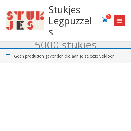
Ga
Stukjes
naar
de
Legpuzzel
0
inhoud
s
5000 stukjes
Geen producten gevonden die aan je selectie voldoen.