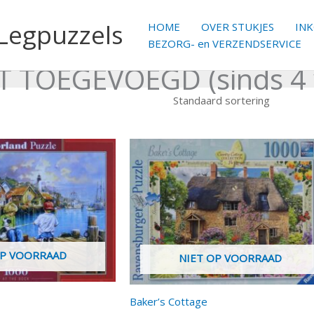
 Legpuzzels
HOME
OVER STUKJES
IN
BEZORG- en VERZENDSERVICE
 TOEGEVOEGD (sinds 4
OP VOORRAAD
NIET OP VOORRAAD
Baker’s Cottage