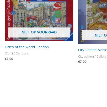
NIET OP VOORRAAD
NIET 
Cities of the world: London
City Edition: Veni
(Comic) Cartoons
City edition / Gallery
€
7,00
€
7,00