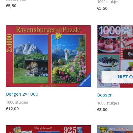
1000 stukjes
€
5,50
€
5,50
NIET 
Bergen 2×1000
Bessen
1000 stukjes
1000 stukjes
€
12,00
€
8,00