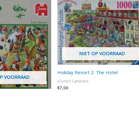
NIET OP VOORRAAD
Holiday Resort 2: The Hotel
OP VOORRAAD
(Comic) Cartoons
€
7,00