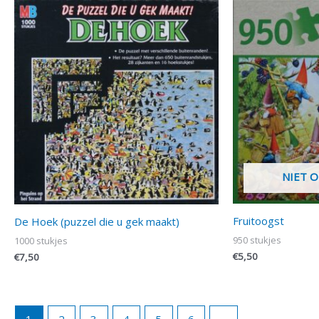
NIET 
Fruitoogst
De Hoek (puzzel die u gek maakt)
950 stukjes
1000 stukjes
€
5,50
€
7,50