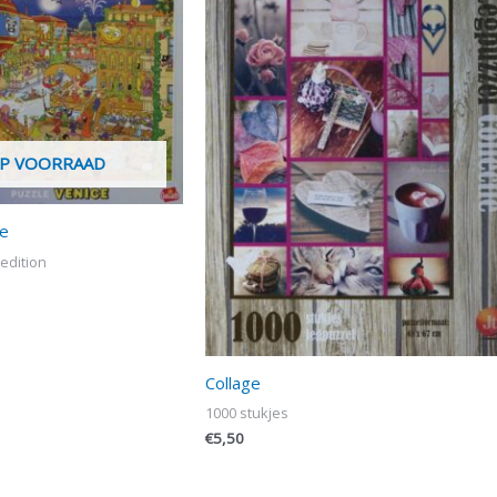
OP VOORRAAD
ce
 edition
Collage
1000 stukjes
€
5,50