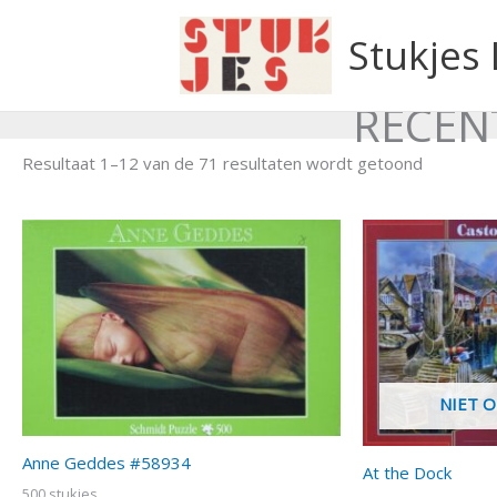
Ga
naar
Stukjes
de
inhoud
RECENT
Resultaat 1–12 van de 71 resultaten wordt getoond
NIET 
Anne Geddes #58934
At the Dock
500 stukjes