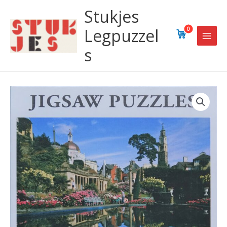
Ga
Stukjes
naar
de
Legpuzzel
0
inhoud
s