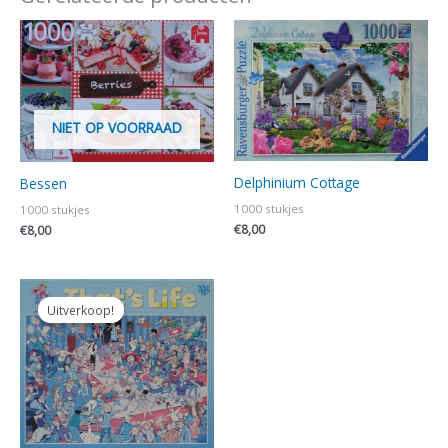
NIET OP VOORRAAD
Delphinium Cottage
Bessen
1000 stukjes
1000 stukjes
€
8,00
€
8,00
Oorspronkelijke
Huidige
prijs
prijs
Uitverkoop!
Uitverkoop!
was:
is:
€5,00.
€4,00.