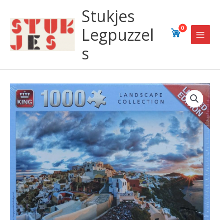
Ga
Stukjes
naar
de
Legpuzzel
0
inhoud
s