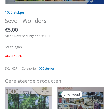
1000 stukjes
Seven Wonders
€
5,00
Merk: Ravensburger #191161
Staat: zgan
Uitverkocht
SKU:
027
Categorie:
1000 stukjes
Gerelateerde producten
Oorspronkelijke
Huidige
prijs
prijs
Uitverkoop!
Uitverkoop!
was:
is:
€14,00.
€12,50.