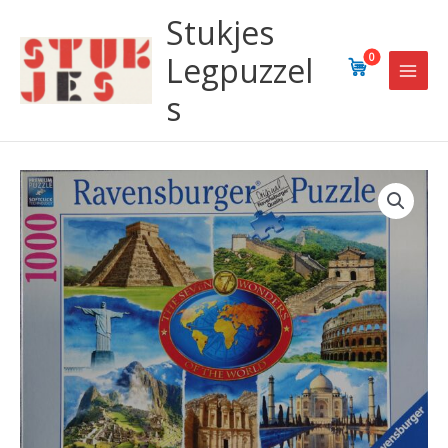
Ga
Stukjes
naar
de
Legpuzzel
0
inhoud
s