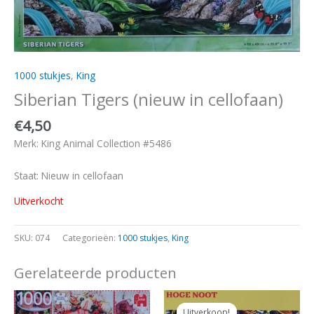
1000 stukjes
,
King
Siberian Tigers (nieuw in cellofaan)
€
4,50
Merk: King Animal Collection #5486
Staat: Nieuw in cellofaan
Uitverkocht
SKU:
074
Categorieën:
1000 stukjes
,
King
Gerelateerde producten
Oorspronkelijke
Huidige
prijs
prijs
Uitverkoop!
Uitverkoop!