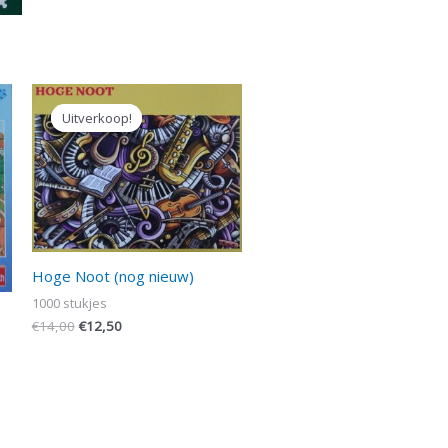
Oorspronkelijke
Huidige
prijs
prijs
Uitverkoop!
Uitverkoop!
was:
is:
€14,00.
€12,50.
Hoge Noot (nog nieuw)
1000 stukjes
€
14,00
€
12,50