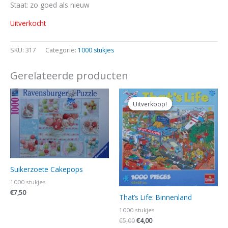
Staat: zo goed als nieuw
Uitverkocht
SKU:
317
Categorie:
1000 stukjes
Gerelateerde producten
Oorspronkelijke
Huidige
prijs
prijs
Uitverkoop!
Uitverkoop!
was:
is:
€5,00.
€4,00.
Suikerzoete Cakepops
1000 stukjes
€
7,50
That’s Life: Binnenland
1000 stukjes
€
5,00
€
4,00