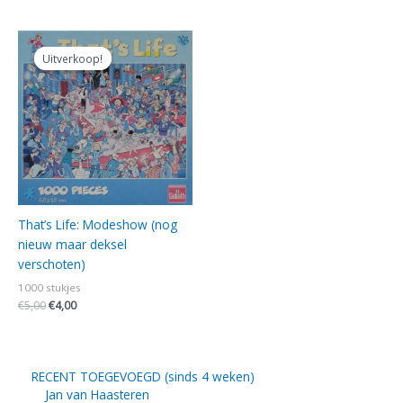
Oorspronkelijke
Huidige
prijs
prijs
Uitverkoop!
Uitverkoop!
was:
is:
€5,00.
€4,00.
That’s Life: Modeshow (nog
nieuw maar deksel
verschoten)
1000 stukjes
€
5,00
€
4,00
RECENT TOEGEVOEGD (sinds 4 weken)
Jan van Haasteren