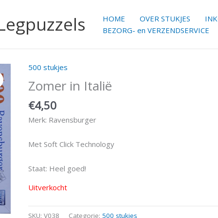
 Legpuzzels
HOME
OVER STUKJES
IN
BEZORG- en VERZENDSERVICE
500 stukjes
Zomer in Italië
€
4,50
Merk: Ravensburger
Met Soft Click Technology
Staat: Heel goed!
Uitverkocht
SKU:
V038
Categorie:
500 stukjes