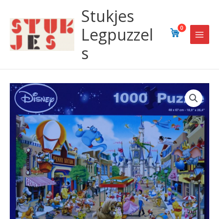
Ga
Stukjes
naar
de
Legpuzzel
0
inhoud
s