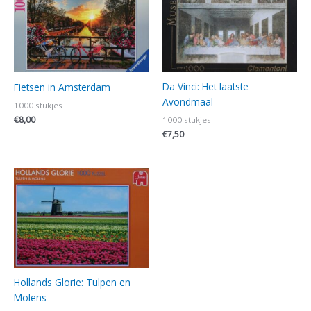
Da Vinci: Het laatste
Fietsen in Amsterdam
Avondmaal
1000 stukjes
€
8,00
1000 stukjes
€
7,50
Hollands Glorie: Tulpen en
Molens