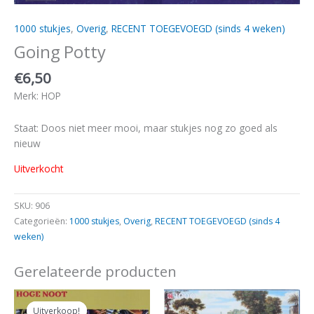
1000 stukjes
,
Overig
,
RECENT TOEGEVOEGD (sinds 4 weken)
Going Potty
€
6,50
Merk: HOP
Staat: Doos niet meer mooi, maar stukjes nog zo goed als
nieuw
Uitverkocht
SKU:
906
Categorieën:
1000 stukjes
,
Overig
,
RECENT TOEGEVOEGD (sinds 4
weken)
Gerelateerde producten
Oorspronkelijke
Huidige
prijs
prijs
Uitverkoop!
Uitverkoop!