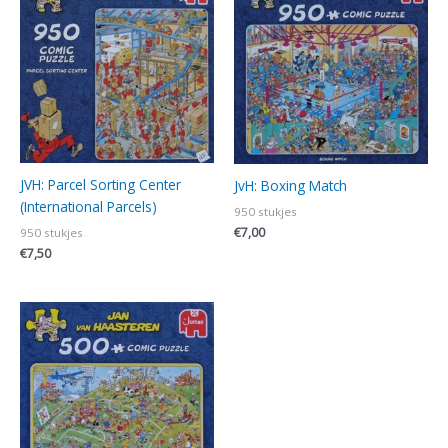
JVH: Parcel Sorting Center
JvH: Boxing Match
(International Parcels)
950 stukjes
€
7,00
950 stukjes
€
7,50