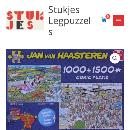
Ga
Stukjes
naar
de
Legpuzzel
0
inhoud
s