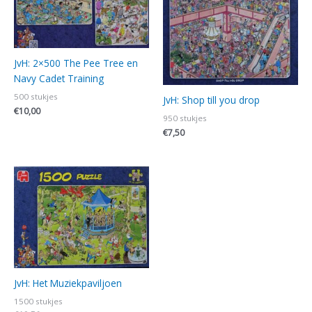
JvH: 2×500 The Pee Tree en
Navy Cadet Training
500 stukjes
JvH: Shop till you drop
€
10,00
950 stukjes
€
7,50
JvH: Het Muziekpaviljoen
1500 stukjes