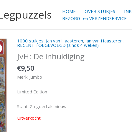
 Legpuzzels
HOME
OVER STUKJES
IN
BEZORG- en VERZENDSERVICE
1000 stukjes
,
Jan van Haasteren
,
Jan van Haasteren
,
RECENT TOEGEVOEGD (sinds 4 weken)
JvH: De inhuldiging
€
9,50
Merk: Jumbo
Limited Edition
Staat: Zo goed als nieuw
Uitverkocht