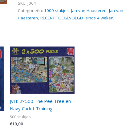
SKU:
J064
Categorieën:
1000 stukjes
,
Jan van Haasteren
,
Jan van
Haasteren
,
RECENT TOEGEVOEGD (sinds 4 weken)
JvH: 2×500 The Pee Tree en
Navy Cadet Training
500 stukjes
€
10,00