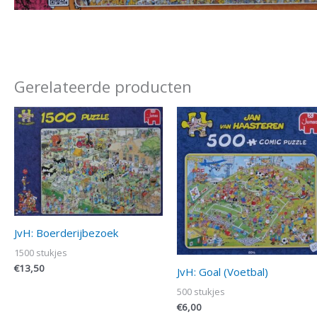
Gerelateerde producten
JvH: Boerderijbezoek
1500 stukjes
€
13,50
JvH: Goal (Voetbal)
500 stukjes
€
6,00