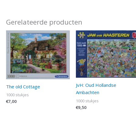
Gerelateerde producten
JvH: Oud Hollandse
The old Cottage
Ambachten
1000 stukjes
1000 stukjes
€
7,00
€
9,50