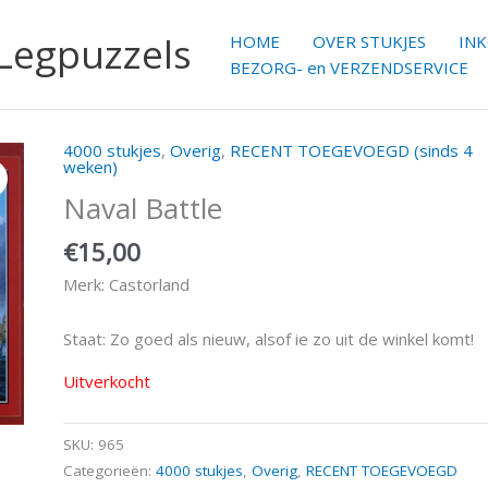
 Legpuzzels
HOME
OVER STUKJES
IN
BEZORG- en VERZENDSERVICE
4000 stukjes
,
Overig
,
RECENT TOEGEVOEGD (sinds 4
weken)
Naval Battle
€
15,00
Merk: Castorland
Staat: Zo goed als nieuw, alsof ie zo uit de winkel komt!
Uitverkocht
SKU:
965
Categorieën:
4000 stukjes
,
Overig
,
RECENT TOEGEVOEGD