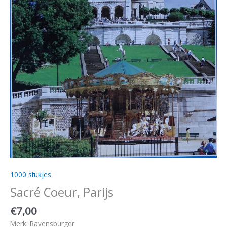
1000 stukjes
Sacré Coeur, Parijs
€
7,00
Merk: Ravensburger