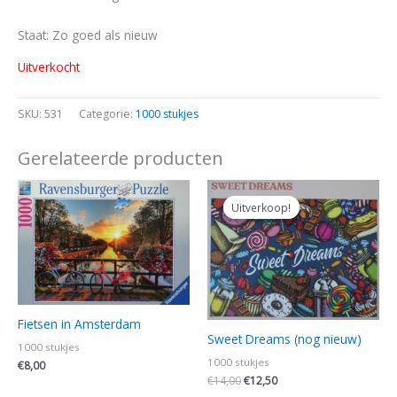
Staat: Zo goed als nieuw
Uitverkocht
SKU:
531
Categorie:
1000 stukjes
Gerelateerde producten
Oorspronkelijke
Huidige
prijs
prijs
Uitverkoop!
Uitverkoop!
was:
is:
€14,00.
€12,50.
Fietsen in Amsterdam
Sweet Dreams (nog nieuw)
1000 stukjes
1000 stukjes
€
8,00
€
14,00
€
12,50