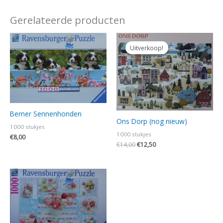
Gerelateerde producten
Oorspronkelijke
Huidige
prijs
prijs
Uitverkoop!
Uitverkoop!
was:
is:
€14,00.
€12,50.
Berner Sennenhonden
Ons Dorp (nog nieuw)
1000 stukjes
1000 stukjes
€
8,00
€
14,00
€
12,50