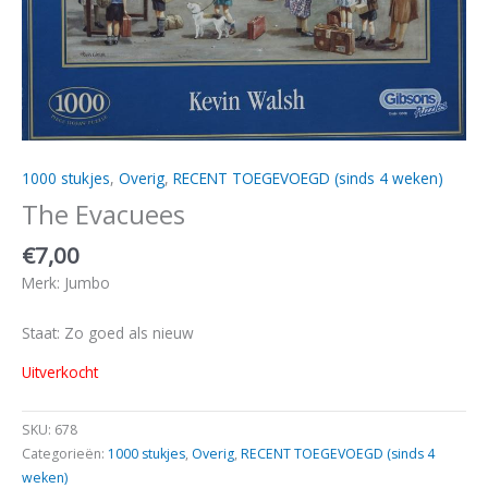
1000 stukjes
,
Overig
,
RECENT TOEGEVOEGD (sinds 4 weken)
The Evacuees
€
7,00
Merk: Jumbo
Staat: Zo goed als nieuw
Uitverkocht
SKU:
678
Categorieën:
1000 stukjes
,
Overig
,
RECENT TOEGEVOEGD (sinds 4
weken)