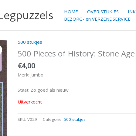
 Legpuzzels
HOME
OVER STUKJES
IN
BEZORG- en VERZENDSERVICE
500 stukjes
500 Pieces of History: Stone Age
€
4,00
Merk: Jumbo
Staat: Zo goed als nieuw
Uitverkocht
SKU:
V029
Categorie:
500 stukjes