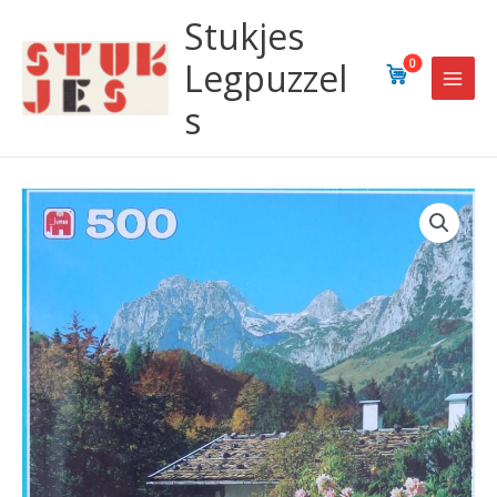
Ga
Stukjes
naar
de
Legpuzzel
0
inhoud
s