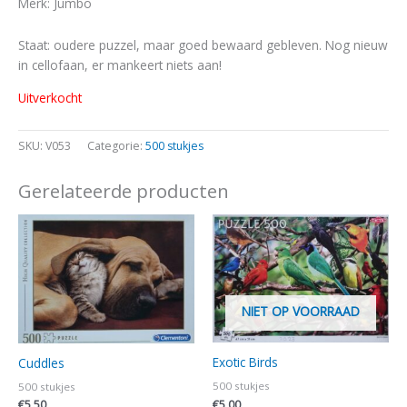
Merk: Jumbo
Staat: oudere puzzel, maar goed bewaard gebleven. Nog nieuw
in cellofaan, er mankeert niets aan!
Uitverkocht
SKU:
V053
Categorie:
500 stukjes
Gerelateerde producten
NIET OP VOORRAAD
Exotic Birds
Cuddles
500 stukjes
500 stukjes
€
5,00
€
5,50