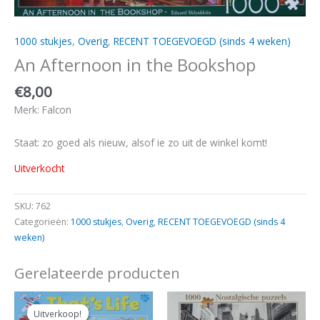
1000 stukjes
,
Overig
,
RECENT TOEGEVOEGD (sinds 4 weken)
An Afternoon in the Bookshop
€
8,00
Merk: Falcon
Staat: zo goed als nieuw, alsof ie zo uit de winkel komt!
Uitverkocht
SKU:
762
Categorieën:
1000 stukjes
,
Overig
,
RECENT TOEGEVOEGD (sinds 4
weken)
Gerelateerde producten
Oorspronkelijke
Huidige
prijs
prijs
Uitverkoop!
Uitverkoop!
was:
is: