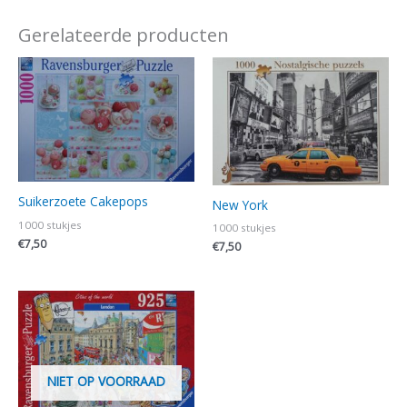
Gerelateerde producten
Suikerzoete Cakepops
New York
1000 stukjes
1000 stukjes
€
7,50
€
7,50
NIET OP VOORRAAD