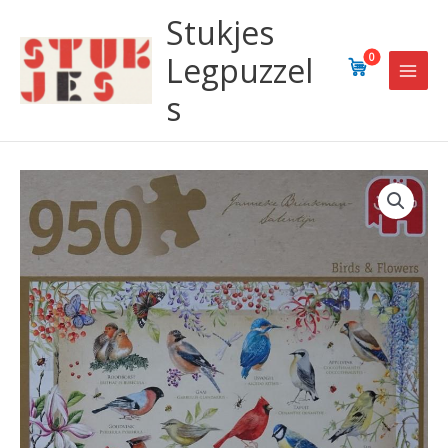
Ga
Stukjes
naar
de
Legpuzzel
0
inhoud
s