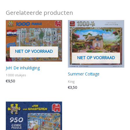
Gerelateerde producten
NIET OP VOORRAAD
NIET OP VOORRAAD
JvH: De inhuldiging
Summer Cottage
1000 stukjes
€
9,50
King
€
3,50