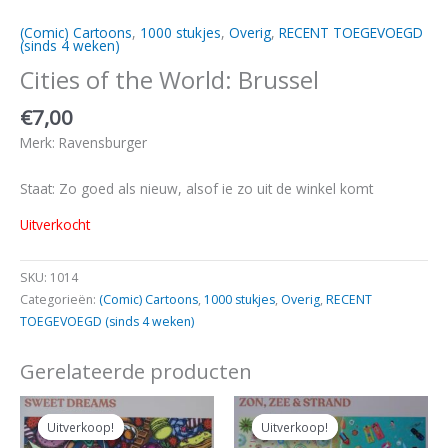
(Comic) Cartoons
,
1000 stukjes
,
Overig
,
RECENT TOEGEVOEGD
(sinds 4 weken)
Cities of the World: Brussel
€
7,00
Merk: Ravensburger
Staat: Zo goed als nieuw, alsof ie zo uit de winkel komt
Uitverkocht
SKU:
1014
Categorieën:
(Comic) Cartoons
,
1000 stukjes
,
Overig
,
RECENT
TOEGEVOEGD (sinds 4 weken)
Gerelateerde producten
Oorspronkelijke
Huidige
Oorspronkelijke
Huidige
prijs
prijs
prijs
prijs
Uitverkoop!
Uitverkoop!
Uitverkoop!
Uitverkoop!
was:
is:
was:
is: