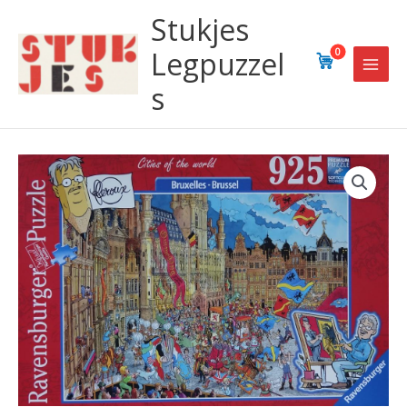
Ga
Stukjes
naar
de
Legpuzzel
0
inhoud
s