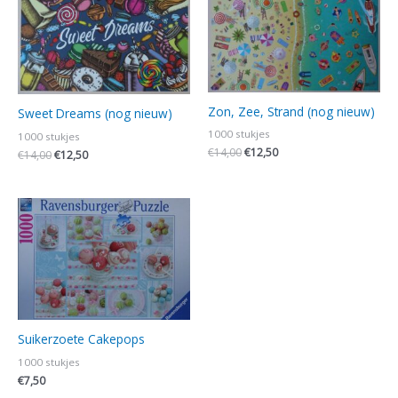
€14,00.
€12,50.
€14,00.
€12,50.
Zon, Zee, Strand (nog nieuw)
Sweet Dreams (nog nieuw)
1000 stukjes
1000 stukjes
€
14,00
€
12,50
€
14,00
€
12,50
Suikerzoete Cakepops
1000 stukjes
€
7,50