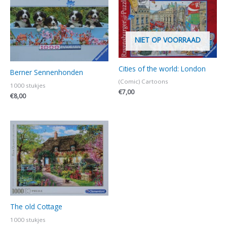
NIET OP VOORRAAD
Cities of the world: London
Berner Sennenhonden
(Comic) Cartoons
1000 stukjes
€
7,00
€
8,00
The old Cottage
1000 stukjes