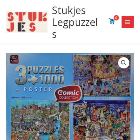
Ga
Stukjes
naar
de
Legpuzzel
0
inhoud
s