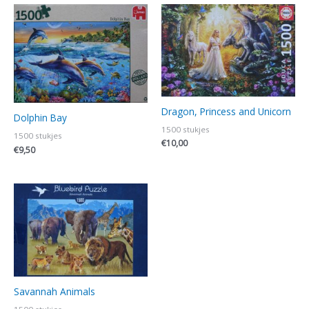
Dragon, Princess and Unicorn
Dolphin Bay
1500 stukjes
1500 stukjes
€
10,00
€
9,50
Savannah Animals