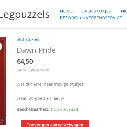
 Legpuzzels
HOME
OVER STUKJES
IN
BEZORG- en VERZENDSERVICE
500 stukjes
Dawn
Pride
Dawn Pride
aantal
€
4,50
Merk: Castorland
Wat dunnere maar stevige stukjes
Staat: Zo goed als nieuw
Beschikbaarheid:
1 op voorraad
Toevoegen aan winkelwagen