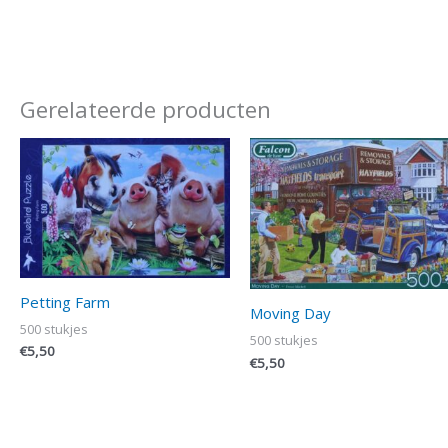
Gerelateerde producten
Petting Farm
Moving Day
500 stukjes
500 stukjes
€
5,50
€
5,50