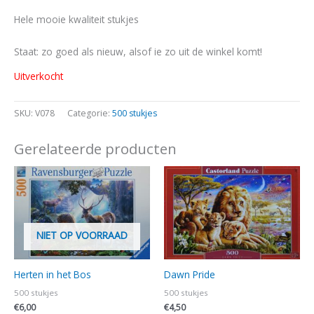
Hele mooie kwaliteit stukjes
Staat: zo goed als nieuw, alsof ie zo uit de winkel komt!
Uitverkocht
SKU:
V078
Categorie:
500 stukjes
Gerelateerde producten
NIET OP VOORRAAD
Herten in het Bos
Dawn Pride
500 stukjes
500 stukjes
€
6,00
€
4,50