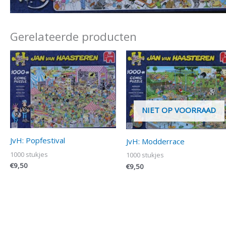
Gerelateerde producten
NIET OP VOORRAAD
JvH: Popfestival
JvH: Modderrace
1000 stukjes
1000 stukjes
€
9,50
€
9,50