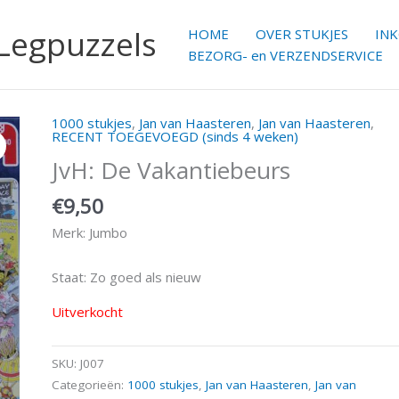
 Legpuzzels
HOME
OVER STUKJES
IN
BEZORG- en VERZENDSERVICE
1000 stukjes
,
Jan van Haasteren
,
Jan van Haasteren
,
RECENT TOEGEVOEGD (sinds 4 weken)
JvH: De Vakantiebeurs
€
9,50
Merk: Jumbo
Staat: Zo goed als nieuw
Uitverkocht
SKU:
J007
Categorieën:
1000 stukjes
,
Jan van Haasteren
,
Jan van