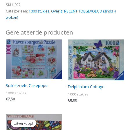
SKU:
927
Categorieën:
1000 stukjes
,
Overig
,
RECENT TOEGEVOEGD (sinds 4
weken)
Gerelateerde producten
Suikerzoete Cakepops
Delphinium Cottage
1000 stukjes
1000 stukjes
€
7,50
€
8,00
Oorspronkelijke
Huidige
prijs
prijs
Uitverkoop!
Uitverkoop!
was:
is: