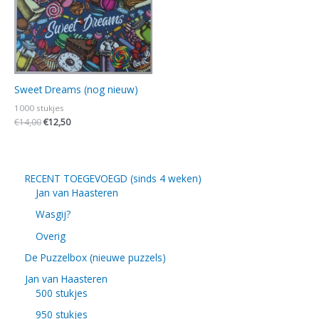
€14,00.
€12,50.
Sweet Dreams (nog nieuw)
1000 stukjes
€
14,00
€
12,50
RECENT TOEGEVOEGD (sinds 4 weken)
Jan van Haasteren
Wasgij?
Overig
De Puzzelbox (nieuwe puzzels)
Jan van Haasteren
500 stukjes
950 stukjes