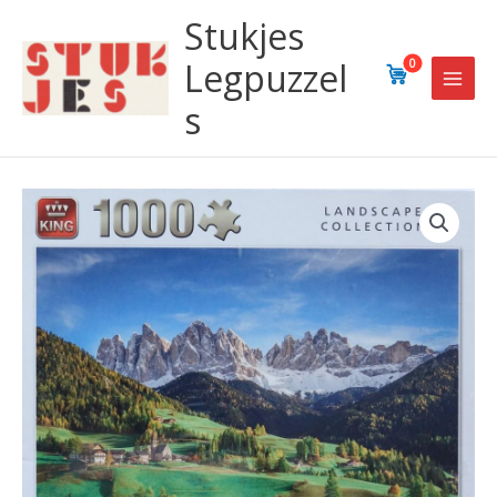
Ga
Stukjes
naar
de
Legpuzzel
0
inhoud
s