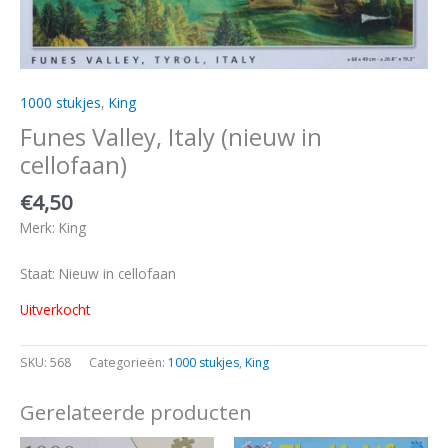
1000 stukjes
,
King
Funes Valley, Italy (nieuw in
cellofaan)
€
4,50
Merk: King
Staat: Nieuw in cellofaan
Uitverkocht
SKU:
568
Categorieën:
1000 stukjes
,
King
Gerelateerde producten
Oorspronkelijke
Huidige