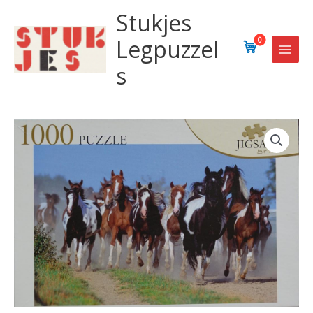
Ga
Stukjes
naar
de
Legpuzzel
0
inhoud
s