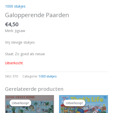
1000 stukjes
Galopperende Paarden
€
4,50
Merk: Jigsaw
Vrij stevige stukjes
Staat: Zo goed als nieuw
Uitverkocht
SKU:
370
Categorie:
1000 stukjes
Gerelateerde producten
Oorspronkelijke
Huidige
Oorspronkelijke
Huidige
prijs
prijs
prijs
prijs
Uitverkoop!
Uitverkoop!
Uitverkoop!
Uitverkoop!
was:
is:
was:
is:
€14,00.
€12,50.
€5,00.
€4,00.