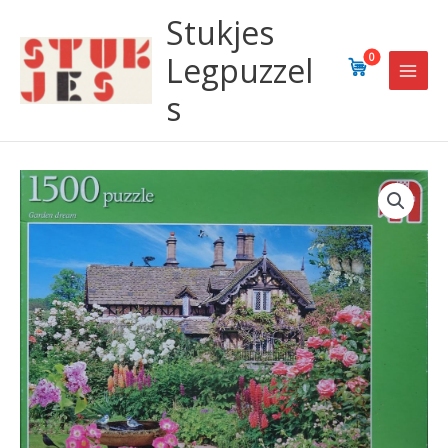
Ga
Stukjes
naar
de
Legpuzzel
0
inhoud
s