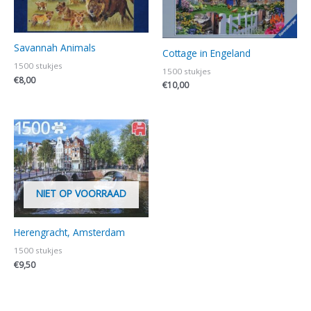
Savannah Animals
Cottage in Engeland
1500 stukjes
1500 stukjes
€
8,00
€
10,00
NIET OP VOORRAAD
Herengracht, Amsterdam
1500 stukjes
€
9,50