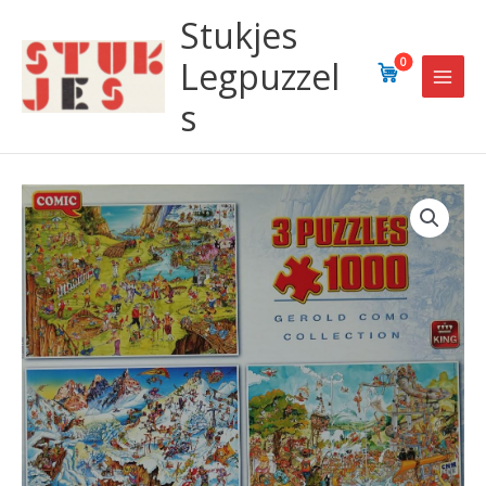
Ga
Stukjes
naar
de
Legpuzzel
0
inhoud
s