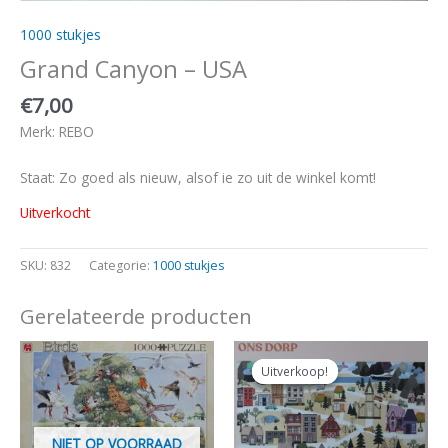
1000 stukjes
Grand Canyon – USA
€
7,00
Merk: REBO
Staat: Zo goed als nieuw, alsof ie zo uit de winkel komt!
Uitverkocht
SKU:
832
Categorie:
1000 stukjes
Gerelateerde producten
Oorspronkelijke
Huidige
prijs
prijs
Uitverkoop!
Uitverkoop!
was:
is:
€14,00.
€12,50.
NIET OP VOORRAAD