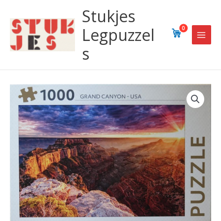
Ga
Stukjes
naar
de
Legpuzzel
0
inhoud
s