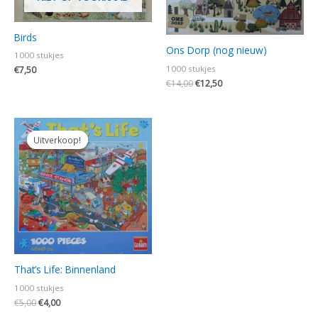
Birds
Ons Dorp (nog nieuw)
1000 stukjes
1000 stukjes
€
7,50
€
14,00
€
12,50
Oorspronkelijke
Huidige
prijs
prijs
Uitverkoop!
Uitverkoop!
was:
is:
€5,00.
€4,00.
That’s Life: Binnenland
1000 stukjes
€
5,00
€
4,00