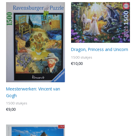
Dragon, Princess and Unicorn
1500 stukjes
€
10,00
Meesterwerken: Vincent van
Gogh
1500 stukjes
€
9,00