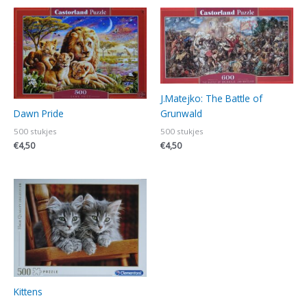
J.Matejko: The Battle of
Dawn Pride
Grunwald
500 stukjes
500 stukjes
€
4,50
€
4,50
Kittens