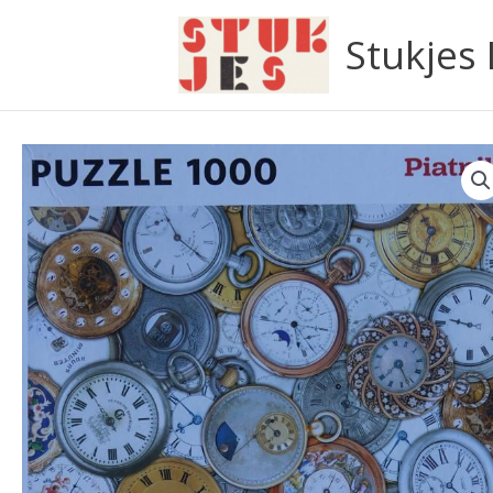
Ga
naar
Stukjes
de
inhoud