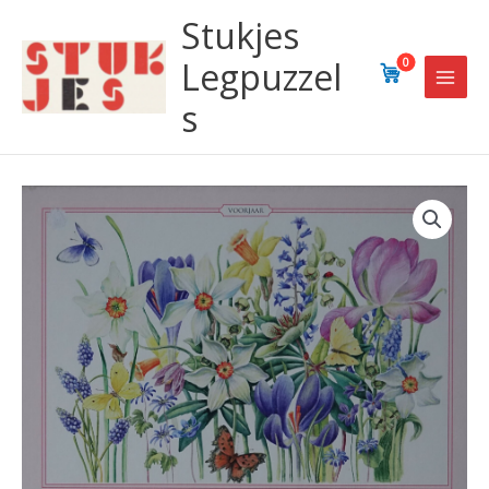
Ga
Stukjes
naar
de
Legpuzzel
0
inhoud
s