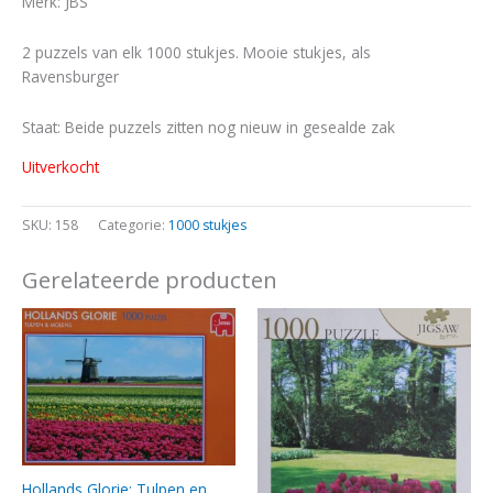
Merk: JBS
2 puzzels van elk 1000 stukjes. Mooie stukjes, als
Ravensburger
Staat: Beide puzzels zitten nog nieuw in gesealde zak
Uitverkocht
SKU:
158
Categorie:
1000 stukjes
Gerelateerde producten
Hollands Glorie: Tulpen en