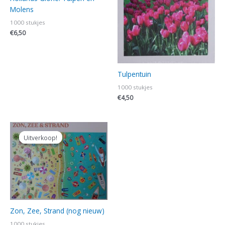
Molens
1000 stukjes
€
6,50
Tulpentuin
1000 stukjes
€
4,50
Oorspronkelijke
Huidige
prijs
prijs
Uitverkoop!
Uitverkoop!
was:
is:
€14,00.
€12,50.
Zon, Zee, Strand (nog nieuw)
1000 stukjes