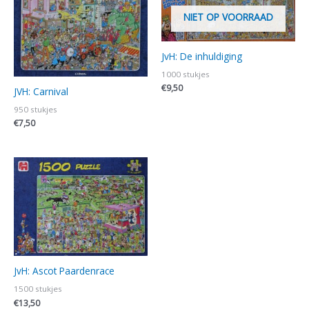
NIET OP VOORRAAD
JvH: De inhuldiging
1000 stukjes
€
9,50
JVH: Carnival
950 stukjes
€
7,50
JvH: Ascot Paardenrace
1500 stukjes
€
13,50