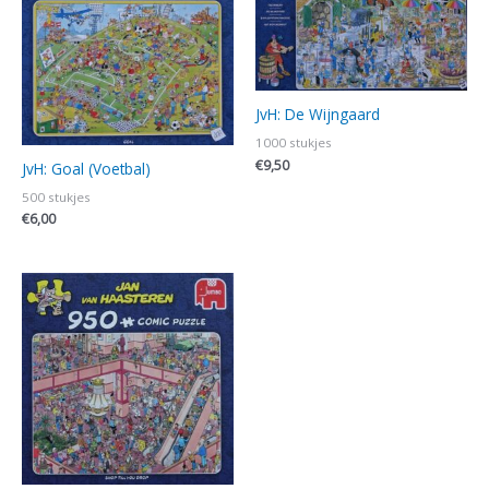
JvH: De Wijngaard
1000 stukjes
€
9,50
JvH: Goal (Voetbal)
500 stukjes
€
6,00