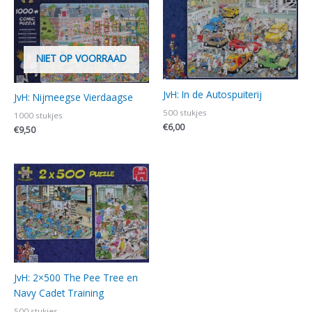
NIET OP VOORRAAD
JvH: In de Autospuiterij
JvH: Nijmeegse Vierdaagse
500 stukjes
1000 stukjes
€
6,00
€
9,50
JvH: 2×500 The Pee Tree en
Navy Cadet Training
500 stukjes