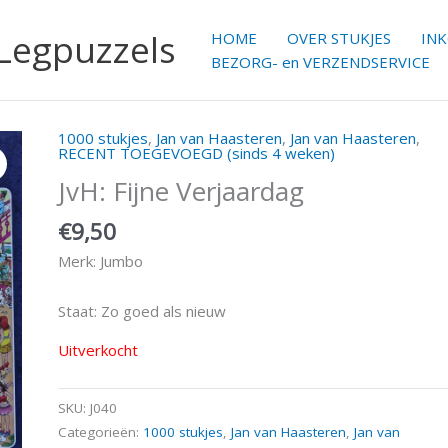
 Legpuzzels
HOME
OVER STUKJES
IN
BEZORG- en VERZENDSERVICE
1000 stukjes
,
Jan van Haasteren
,
Jan van Haasteren
,
RECENT TOEGEVOEGD (sinds 4 weken)
JvH: Fijne Verjaardag
€
9,50
Merk: Jumbo
Staat: Zo goed als nieuw
Uitverkocht
SKU:
J040
Categorieën:
1000 stukjes
,
Jan van Haasteren
,
Jan van