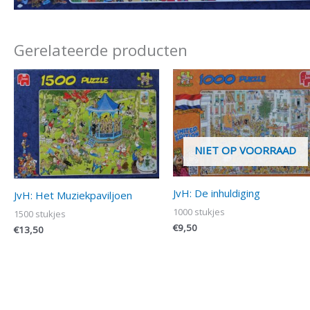
Gerelateerde producten
NIET OP VOORRAAD
JvH: De inhuldiging
JvH: Het Muziekpaviljoen
1000 stukjes
1500 stukjes
€
9,50
€
13,50