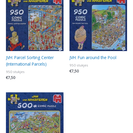
JVH: Parcel Sorting Center
JVH: Fun around the Pool
(International Parcels)
950 stukjes
€
7,50
950 stukjes
€
7,50