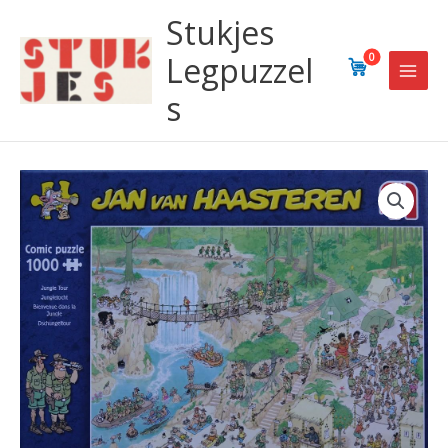
Ga
Stukjes
naar
de
Legpuzzel
0
inhoud
s