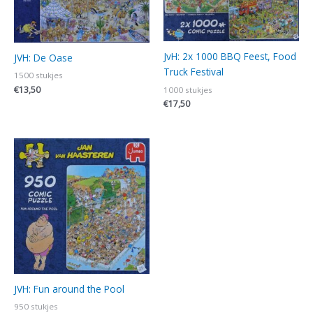
JvH: 2x 1000 BBQ Feest, Food
JVH: De Oase
Truck Festival
1500 stukjes
€
13,50
1000 stukjes
€
17,50
JVH: Fun around the Pool
950 stukjes