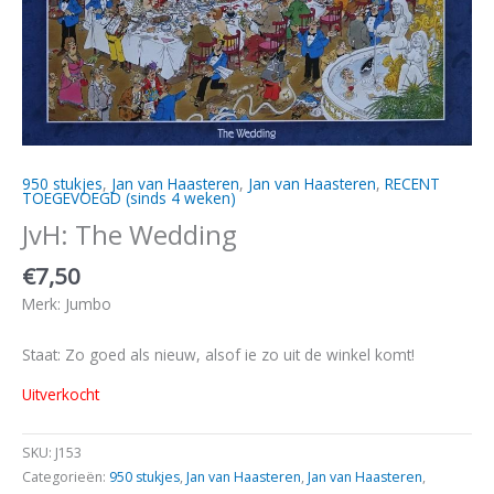
950 stukjes
,
Jan van Haasteren
,
Jan van Haasteren
,
RECENT
TOEGEVOEGD (sinds 4 weken)
JvH: The Wedding
€
7,50
Merk: Jumbo
Staat: Zo goed als nieuw, alsof ie zo uit de winkel komt!
Uitverkocht
SKU:
J153
Categorieën:
950 stukjes
,
Jan van Haasteren
,
Jan van Haasteren
,