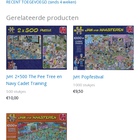
RECENT TOEGEVOEGD (sinds 4 weken)
Gerelateerde producten
JvH: 2×500 The Pee Tree en
JvH: Popfestival
Navy Cadet Training
1000 stukjes
€
9,50
500 stukjes
€
10,00