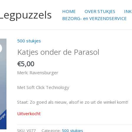
 Legpuzzels
HOME
OVER STUKJES
IN
BEZORG- en VERZENDSERVICE
500 stukjes
Katjes onder de Parasol
€
5,00
Merk: Ravensburger
Met Soft Click Technology
Staat: Zo goed als nieuw, alsof ie zo uit de winkel komt!
Uitverkocht
SKU:
V077
Categorie:
500 stukjes