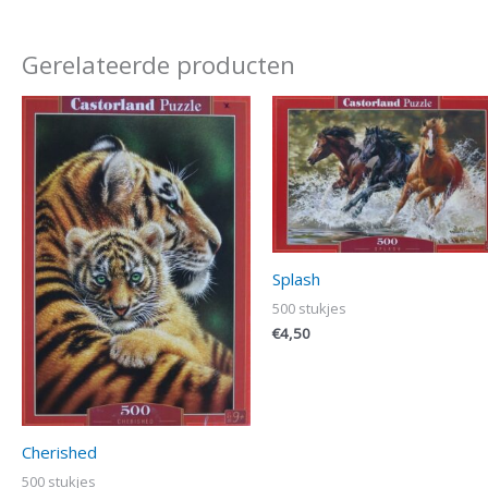
Gerelateerde producten
Splash
500 stukjes
€
4,50
Cherished
500 stukjes