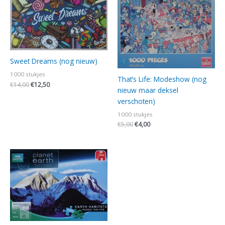
Sweet Dreams (nog nieuw)
1000 stukjes
That’s Life: Modeshow (nog
€
14,00
€
12,50
nieuw maar deksel
verschoten)
1000 stukjes
€
5,00
€
4,00