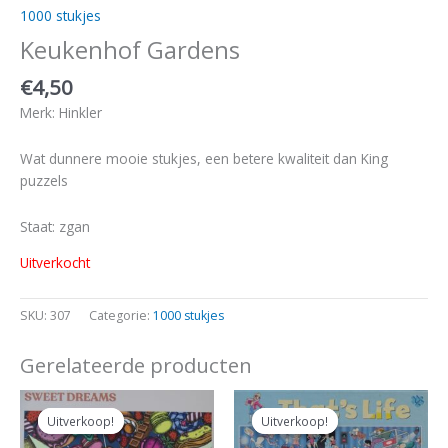
1000 stukjes
Keukenhof Gardens
€
4,50
Merk: Hinkler
Wat dunnere mooie stukjes, een betere kwaliteit dan King
puzzels
Staat: zgan
Uitverkocht
SKU:
307
Categorie:
1000 stukjes
Gerelateerde producten
Oorspronkelijke
Huidige
Oorspronkelijke
Huidige
prijs
prijs
prijs
prijs
Uitverkoop!
Uitverkoop!
Uitverkoop!
Uitverkoop!
was:
is:
was:
is:
€14,00.
€12,50.
€5,00.
€4,00.