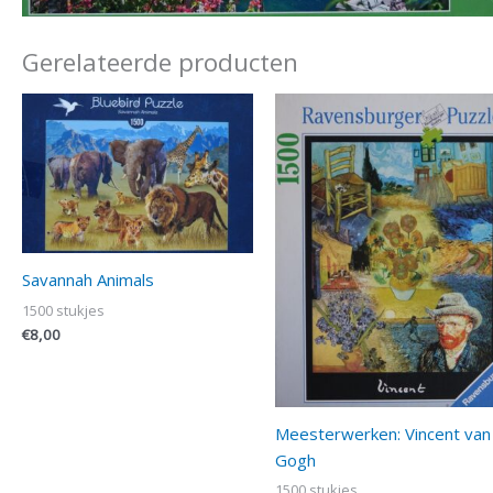
Gerelateerde producten
Savannah Animals
1500 stukjes
€
8,00
Meesterwerken: Vincent van
Gogh
1500 stukjes