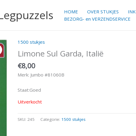
 Legpuzzels
HOME
OVER STUKJES
IN
BEZORG- en VERZENDSERVICE
1500 stukjes
Limone Sul Garda, Italië
€
8,00
Merk: Jumbo #81060B
Staat:Goed
Uitverkocht
SKU:
245
Categorie:
1500 stukjes