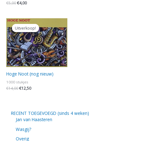
€
5,00
€
4,00
Oorspronkelijke
Huidige
prijs
prijs
Uitverkoop!
Uitverkoop!
was:
is:
€14,00.
€12,50.
Hoge Noot (nog nieuw)
1000 stukjes
€
14,00
€
12,50
RECENT TOEGEVOEGD (sinds 4 weken)
Jan van Haasteren
Wasgij?
Overig