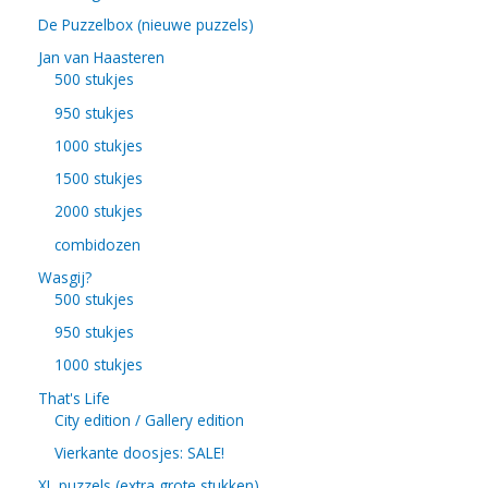
De Puzzelbox (nieuwe puzzels)
Jan van Haasteren
500 stukjes
950 stukjes
1000 stukjes
1500 stukjes
2000 stukjes
combidozen
Wasgij?
500 stukjes
950 stukjes
1000 stukjes
That's Life
City edition / Gallery edition
Vierkante doosjes: SALE!
XL puzzels (extra grote stukken)