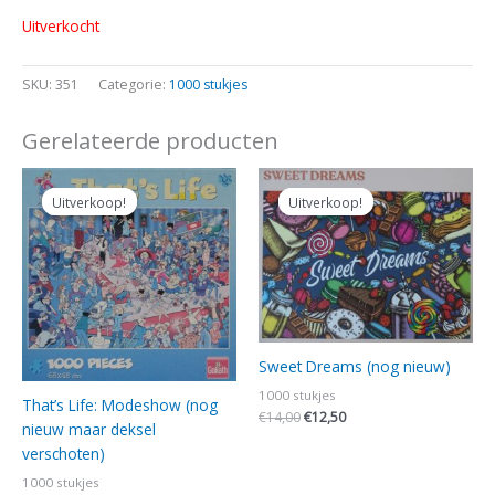
Uitverkocht
SKU:
351
Categorie:
1000 stukjes
Gerelateerde producten
Oorspronkelijke
Huidige
Oorspronkelijke
Huidige
prijs
prijs
prijs
prijs
Uitverkoop!
Uitverkoop!
Uitverkoop!
Uitverkoop!
was:
is:
was:
is:
€5,00.
€4,00.
€14,00.
€12,50.
Sweet Dreams (nog nieuw)
1000 stukjes
That’s Life: Modeshow (nog
€
14,00
€
12,50
nieuw maar deksel
verschoten)
1000 stukjes